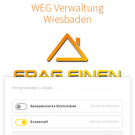
WEG Verwaltung
Wiesbaden
Wir verwenden Cookies
Details einblenden
Anonymisierte Statistiken
Wiesbaden ist nicht nur für die WEG Verwaltung in Hessen ein
Details einblenden
Essenziell
sehr interessanter Standort. Die kreisfreie Landeshauptstadt ist
mit fast 280.000 Einwohnern die zweitgrößte Stadt Hessens. Da