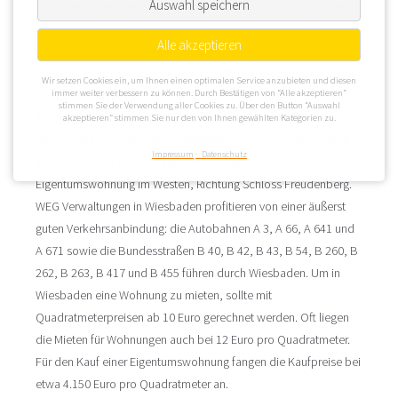
Auswahl speichern
sie mit Mainz ein länderübergreifendes Doppelzentrum bildet, ist
Wiesbaden natürlich auch für die WEG Verwaltung in Rheinland-
Alle akzeptieren
Pfalz von Interesse. Wiesbaden zählt zudem zu den Orten mit
hohen Zukunftschancen, was auf die WEG Verwaltung mit mittel-
Wir setzen Cookies ein, um Ihnen einen optimalen Service anzubieten und diesen
immer weiter verbessern zu können. Durch Bestätigen von “Alle akzeptieren”
oder langfristiger Perspektive besonders reizvoll wirkt.
stimmen Sie der Verwendung aller Cookies zu. Über den Button “Auswahl
Wohnungseigentümergemeinschaften im Süden von Wiesbaden,
akzeptieren” stimmen Sie nur den von Ihnen gewählten Kategorien zu.
wo der Main verläuft oder im Südwesten, wo der Rhein verläuft,
Impressum
Datenschutz
gehören zu den guten Lagen von Wiesbaden, wie auch
Eigentumswohnung im Westen, Richtung Schloss Freudenberg.
WEG Verwaltungen in Wiesbaden profitieren von einer äußerst
guten Verkehrsanbindung: die Autobahnen A 3, A 66, A 641 und
A 671 sowie die Bundesstraßen B 40, B 42, B 43, B 54, B 260, B
262, B 263, B 417 und B 455 führen durch Wiesbaden. Um in
Wiesbaden eine Wohnung zu mieten, sollte mit
Quadratmeterpreisen ab 10 Euro gerechnet werden. Oft liegen
die Mieten für Wohnungen auch bei 12 Euro pro Quadratmeter.
Für den Kauf einer Eigentumswohnung fangen die Kaufpreise bei
etwa 4.150 Euro pro Quadratmeter an.