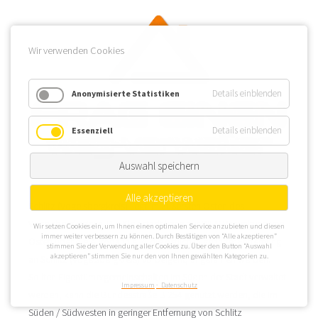
Wir verwenden Cookies
Details einblenden
Anonymisierte Statistiken
Details einblenden
Essenziell
Auswahl speichern
Alle akzeptieren
Schlitz (Vogelsbergkreis) liegt im äußersten Osten des
Vogelsbergkreises. Die Kleinstadt kann zur WEG Verwaltung von
Wir setzen Cookies ein, um Ihnen einen optimalen Service anzubieten und diesen
immer weiter verbessern zu können. Durch Bestätigen von “Alle akzeptieren”
Osten über die Autobahn A 7, die östlich in geringer Entfernung
stimmen Sie der Verwendung aller Cookies zu. Über den Button “Auswahl
akzeptieren” stimmen Sie nur den von Ihnen gewählten Kategorien zu.
an Schlitz (Vogelsbergkreis) vorbeigeht, angefahren werden.
Sollten Eigentümergemeinschaften im Süden der Stadt verwaltet
Impressum
Datenschutz
werden, kann die Bundesstraße B 254 genutzt werden, die im
Süden / Südwesten in geringer Entfernung von Schlitz