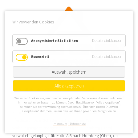
Wir verwenden Cookies
Details einblenden
Anonymisierte Statistiken
Details einblenden
Essenziell
Auswahl speichern
Alle akzeptieren
Die Stadt Homberg (Ohm) befindet sich im äußersten Westen
des mittelhessischen Vogelsbergkreises. WEG Verwaltungen, die
Wir setzen Cookies ein, um Ihnen einen optimalen Service anzubieten und diesen
immer weiter verbessern zu können. Durch Bestätigen von “Alle akzeptieren”
auf der Suche nach interessanten Immobilien sind, sollten sich
stimmen Sie der Verwendung aller Cookies zu. Über den Button “Auswahl
akzeptieren” stimmen Sie nur den von Ihnen gewählten Kategorien zu.
an oder in der Nähe von Ohm, Haferbach, Maulbach,
Pferdsbach oder Schadenbach umsehen. Wer
Impressum
Datenschutz
Wohnungseigentümergemeinschaften in Homberg (Ohm)
verwaltet, gelangt gut über die A 5 nach Homberg (Ohm), da