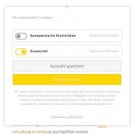
Wir verwenden Cookies
Details einblenden
Anonymisierte Statistiken
Details einblenden
Essenziell
Auswahl speichern
Alle akzeptieren
Halstenbek, eine Gemeinde im Kreis Pinneberg, ist ein solider
Wir setzen Cookies ein, um Ihnen einen optimalen Service anzubieten und diesen
Standort für eine WEG Verwaltung. Sollte eine WEG Verwaltung
immer weiter verbessern zu können. Durch Bestätigen von “Alle akzeptieren”
stimmen Sie der Verwendung aller Cookies zu. Über den Button “Auswahl
Eigentümergemeinschaften im Osten von Halstenbek verwalten,
akzeptieren” stimmen Sie nur den von Ihnen gewählten Kategorien zu.
wo sich u. a. der Krupunder See befindet, ist es nicht mehr weit
bis Hamburg, das im Osten / Südosten direkt benachbart zu
Impressum
Datenschutz
Halstenbek liegt. Damit kann aus Halstenbek auch
WEG
Verwaltung in Hamburg
durchgeführt werden.