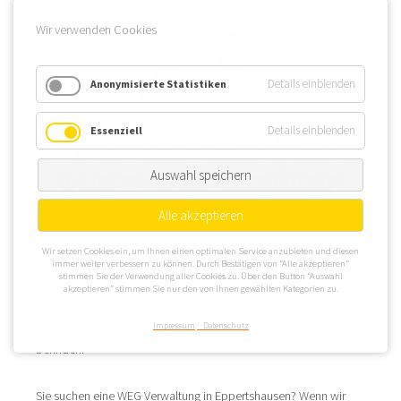
Wir verwenden Cookies
Details einblenden
Anonymisierte Statistiken
Details einblenden
Essenziell
Auswahl speichern
Alle akzeptieren
Wir setzen Cookies ein, um Ihnen einen optimalen Service anzubieten und diesen
Am Nordrand des Landkreises Darmstadt-Dieburg liegt die
immer weiter verbessern zu können. Durch Bestätigen von “Alle akzeptieren”
stimmen Sie der Verwendung aller Cookies zu. Über den Button “Auswahl
Gemeinde Eppertshausen. Zur WEG Verwaltung finden sich ggf.
akzeptieren” stimmen Sie nur den von Ihnen gewählten Kategorien zu.
Eigentümergemeinschaften in Richtung Lache im Westen /
Nordwesten von Eppertshausen, die sich dort auch in guter Lage
Impressum
Datenschutz
befinden.
Sie suchen eine WEG Verwaltung in Eppertshausen? Wenn wir