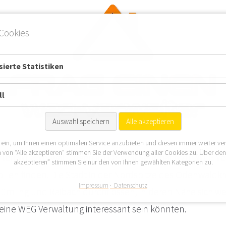
Cookies
ierte Statistiken
ll
Auswahl speichern
Alle akzeptieren
 ein, um Ihnen einen optimalen Service anzubieten und diesen immer weiter ve
 von “Alle akzeptieren” stimmen Sie der Verwendung aller Cookies zu. Über de
nten WEG Verwaltungen im Ortsteil Sandbach zur WEG V
akzeptieren” stimmen Sie nur den von Ihnen gewählten Kategorien zu.
ien finden. Die Stadt in der Nordspitze des Odenwaldkrei
Impressum
Datenschutz
mling und Raibach durchflossen, in deren Nähe sich we
r eine WEG Verwaltung interessant sein könnten.