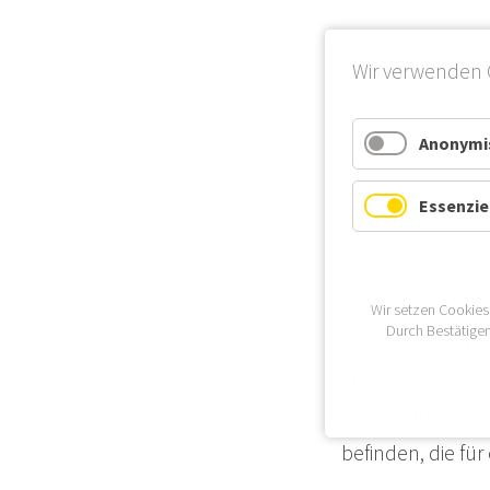
Wir verwenden 
Anonymis
Essenzie
Wir setzen Cookies
Durch Bestätigen
In Breuberg kön
geeignete Immobil
von Amorbach, Mü
befinden, die fü