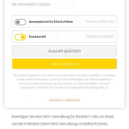
Wir verwenden Cookies
Details einblenden
Anonymisierte Statistiken
Details einblenden
Essenziell
Auswahl speichern
Alle akzeptieren
Birstein ist eine Gemeinde im nördlichsten Teil des Main-Kinzig-
Wir setzen Cookies ein, um Ihnen einen optimalen Service anzubieten und diesen
Kreises. WEG Verwaltungen sollten nach Immobilien an Salz und
immer weiter verbessern zu können. Durch Bestätigen von “Alle akzeptieren”
stimmen Sie der Verwendung aller Cookies zu. Über den Button “Auswahl
Salzer Wasser, Sotzbach, Sulz, Struth oder Riedbach, die alle
akzeptieren” stimmen Sie nur den von Ihnen gewählten Kategorien zu.
durch Birstein fließen, schauen. Dort könnten sich
Impressum
Datenschutz
Wohnungseigentümergemeinschaften ausfindig machen lassen.
Benötigen Sie eine WEG Verwaltung für Birstein? Falls wir Ihnen
zurzeit in Birstein keine WEG Verwaltung vorstellen können,