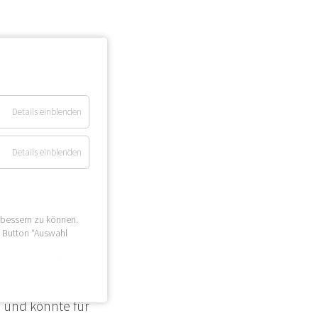
Details einblenden
Details einblenden
rbessern zu können.
n Button “Auswahl
ße. In der WEG
 und könnte für