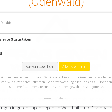
(Odenwald)
Cookies
ierte Statistiken
ll
Auswahl speichern
Alle akzeptieren
 ein, um Ihnen einen optimalen Service anzubieten und diesen immer weiter ve
 von “Alle akzeptieren” stimmen Sie der Verwendung aller Cookies zu. Über de
akzeptieren” stimmen Sie nur den von Ihnen gewählten Kategorien zu.
ld) ist eine Gemeinde am Südrand des Kreises Bergstra
Impressum
Datenschutz
ls Dorf der Sonnenuhren bezeichnet. Immobilien bzw.
gen in guten Lagen liegen an Weschnitz und Grambach