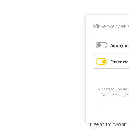
Wir verwenden 
Anonymis
Essenzie
Wir setzen Cookies
Durch Bestätigen
Birkenau (Odenwa
Verwaltung oft a
Eigentumswohnun