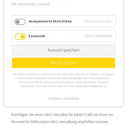
Wir verwenden Cookies
Details einblenden
Anonymisierte Statistiken
Details einblenden
Essenziell
Auswahl speichern
Alle akzeptieren
Die Gemeinde Biblis ist hauptsächlich für das dort befindliche
Wir setzen Cookies ein, um Ihnen einen optimalen Service anzubieten und diesen
Kernkraftwerk bekannt. In der WEG Verwaltung schätzt man die
immer weiter verbessern zu können. Durch Bestätigen von “Alle akzeptieren”
stimmen Sie der Verwendung aller Cookies zu. Über den Button “Auswahl
Gemeinde jedoch auch für die schönen Immobilien am Riedsee
akzeptieren” stimmen Sie nur den von Ihnen gewählten Kategorien zu.
oder an Weschnitz und Rhein, der die westliche Grenze zu
Impressum
Datenschutz
Rheinland-Pfalz bildet.
Benötigen Sie einen WEG Verwalter für Biblis? Falls wir Ihnen im
Moment für Biblis keine WEG Verwaltung empfehlen können,