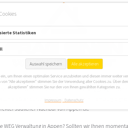
Cookies
ierte Statistiken
ll
Auswahl speichern
Alle akzeptieren
 ein, um Ihnen einen optimalen Service anzubieten und diesen immer weiter ve
 von “Alle akzeptieren” stimmen Sie der Verwendung aller Cookies zu. Über de
akzeptieren” stimmen Sie nur den von Ihnen gewählten Kategorien zu.
en ist am Südrand des Kreises Pinneberg gelegen, wo sie
uch als Standort zur
WEG Verwaltung in Hamburg
eignen
Impressum
Datenschutz
rekter südlicher Nachbar von Appen ist.
ne WEG Verwaltung in Appen? Sollten wir Ihnen momenta