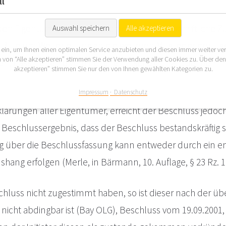
ll
or jeden Eigentümer einzeln anschreibt und um schriftliche
Auswahl speichern
Alle akzeptieren
tte um Weiterleitung an die weiteren Mitglieder der Ei
 ein, um Ihnen einen optimalen Service anzubieten und diesen immer weiter ve
 von “Alle akzeptieren” stimmen Sie der Verwendung aller Cookies zu. Über de
n, dass hier eine verbindliche Entscheidung, über den i
akzeptieren” stimmen Sie nur den von Ihnen gewählten Kategorien zu.
Impressum
Datenschutz
lärungen aller Eigentümer, erreicht der Beschluss jedoc
Beschlussergebnis, dass der Beschluss bestandskräftig sei
ung über die Beschlussfassung kann entweder durch ein 
ang erfolgen (Merle, in Bärmann, 10. Auflage, § 23 Rz. 1
chluss nicht zugestimmt haben, so ist dieser nach der
 nicht abdingbar ist (Bay OLG), Beschluss vom 19.09.2001, 