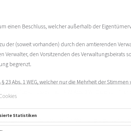
h um einen Beschluss, welcher außerhalb der Eigentüm
 der (soweit vorhanden) durch den amtierenden Verwalte
 Verwalter, den Vorsitzenden des Verwaltungsbeirats so
lung begrenzt.
§ 23 Abs. 1 WEG, welcher nur die Mehrheit der Stimme
 Umlaufbeschlusses nach § 23 Abs. 3 WEG die schriftlic
Cookies
ierte Statistiken
 etwaiges Stimmrechtsverbot für Wohnungseigentümer, d