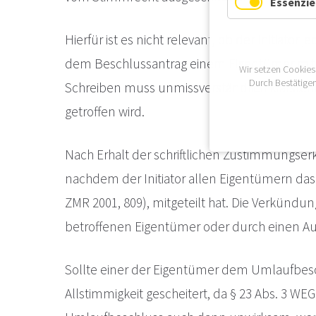
Essenzie
Hierfür ist es nicht relevant, ob der Initiat
dem Beschlussantrag einem Eigentümer mit Bi
Wir setzen Cookies
Durch Bestätigen
Schreiben muss unmissverständlich klarstelle
getroffen wird.
Nach Erhalt der schriftlichen Zustimmungserk
nachdem der Initiator allen Eigentümern das 
ZMR 2001, 809), mitgeteilt hat. Die Verkünd
betroffenen Eigentümer oder durch einen Aush
Sollte einer der Eigentümer dem Umlaufbes
Allstimmigkeit gescheitert, da § 23 Abs. 3 WEG