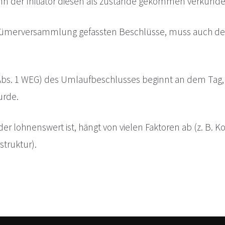
 der Initiator diesen als zustande gekommen verkündet
tümerversammlung gefassten Beschlüsse, muss auch d
6 Abs. 1 WEG) des Umlaufbeschlusses beginnt an dem Ta
rde.
er lohnenswert ist, hängt von vielen Faktoren ab (z. B. 
truktur).