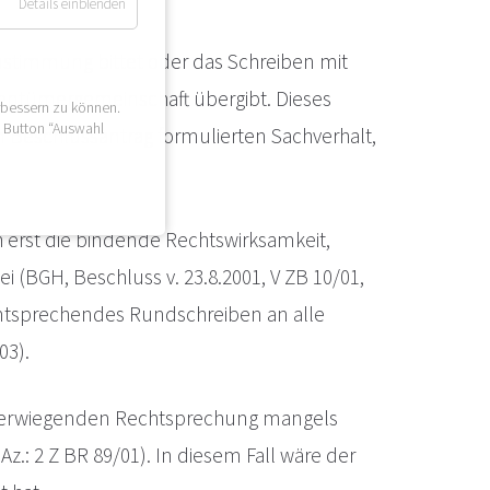
Details einblenden
 Zustimmung bittet oder das Schreiben mit
gentümergemeinschaft übergibt. Dieses
rbessern zu können.
n Button “Auswahl
m Beschlussantrag formulierten Sachverhalt,
h erst die bindende Rechtswirksamkeit,
 (BGH, Beschluss v. 23.8.2001, V ZB 10/01,
entsprechendes Rundschreiben an alle
03).
 überwiegenden Rechtsprechung mangels
Az.: 2 Z BR 89/01). In diesem Fall wäre der