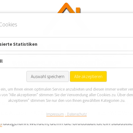
Cookies
ierte Statistiken
ll
Auswahl speichern
Alle akzeptieren
 ein, um Ihnen einen optimalen Service anzubieten und diesen immer weiter ve
eine Gemeinde mit ca. 16.000 Einwohnern, die sich im La
 von “Alle akzeptieren” stimmen Sie der Verwendung aller Cookies zu. Über de
akzeptieren” stimmen Sie nur den von Ihnen gewählten Kategorien zu.
rwaltungen erreichen Wiefelstede von Osten über die A
die Autobahn A 28. Von Wiefelstede kann auch
WEG Verw
Impressum
Datenschutz
)
ausgeführt werden, denn die Großstadt ist ein südöstli