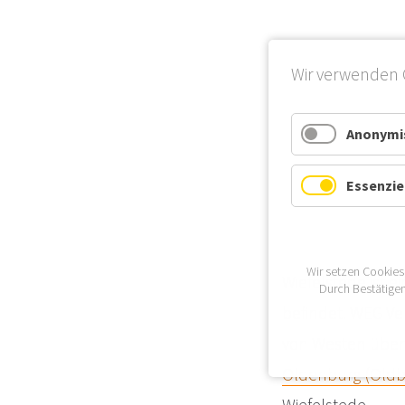
Wir verwenden 
Anonymis
Essenzie
Wir setzen Cookies
Wiefelstede ist 
Durch Bestätigen
befindet. WEG Ve
von Westen über 
Oldenburg (Oldb