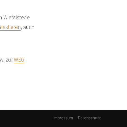
in Wiefelstede
ntaktieren
, auch
w. zur
WEG
Impressum
Datenschutz