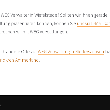
 WEG Verwalter in Wiefelstede? Sollten wir Ihnen gerade 
ltung präsentieren können, können Sie
uns via E-Mail ko
sprechen wir mit WEG Verwaltungen.
auch andere Orte zur
WEG Verwaltung in Niedersachsen
bz
andkreis Ammerland
.
n.