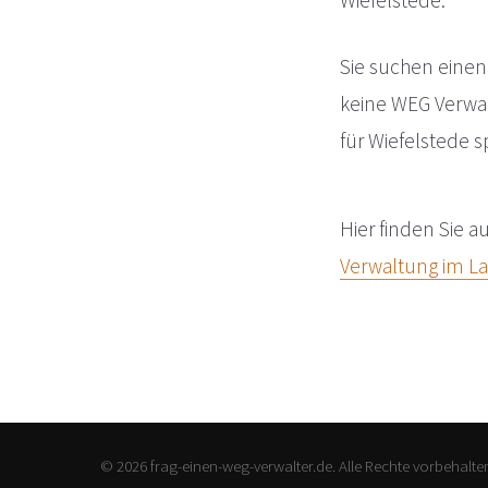
Wiefelstede.
Sie suchen einen
keine WEG Verwa
für Wiefelstede 
Hier finden Sie 
Verwaltung im L
© 2026 frag-einen-weg-verwalter.de. Alle Rechte vorbehalte