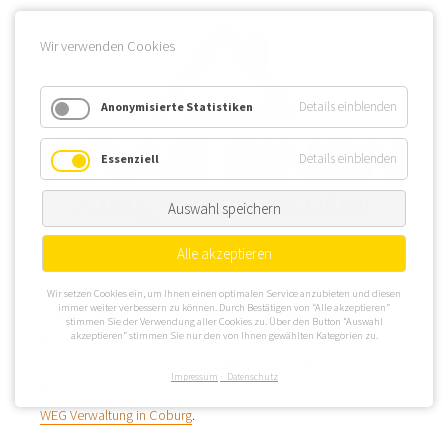
Wir verwenden Cookies
Details einblenden
Anonymisierte Statistiken
Details einblenden
Essenziell
Auswahl speichern
Alle akzeptieren
Die Gemeinde Weitramsdorf ist am Westrand des Landkreises
Wir setzen Cookies ein, um Ihnen einen optimalen Service anzubieten und diesen
immer weiter verbessern zu können. Durch Bestätigen von “Alle akzeptieren”
Coburg befindlich. Eine WEG Verwaltung in Weitramsdorf wird im
stimmen Sie der Verwendung aller Cookies zu. Über den Button “Auswahl
akzeptieren” stimmen Sie nur den von Ihnen gewählten Kategorien zu.
Süden Richtung bzw. in Tambach, schöne Immobilien finden.
Dort verläuft auch die Bundesstraße B 303. Im Norden grenzt
Impressum
Datenschutz
Weitramsdorf an Coburg und vereinfacht dadurch eine mögliche
WEG Verwaltung in Coburg
.