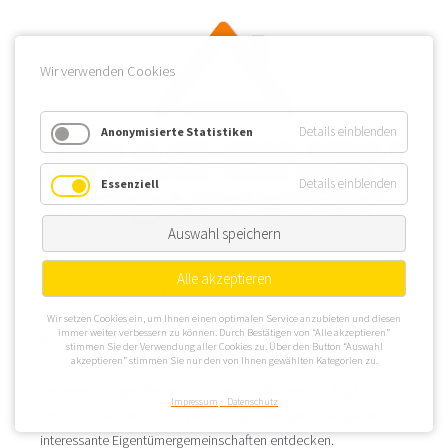
Wir verwenden Cookies
Details einblenden
Anonymisierte Statistiken
Details einblenden
Essenziell
Auswahl speichern
Alle akzeptieren
Wangen im Allgäu ist als zweitgrößte Stadt im Landkreis
Ravensburg auch für die WEG Verwaltung interessant. Die Große
Wir setzen Cookies ein, um Ihnen einen optimalen Service anzubieten und diesen
immer weiter verbessern zu können. Durch Bestätigen von “Alle akzeptieren”
Kreisstadt hat über 27.000 Einwohner und viele schöne
stimmen Sie der Verwendung aller Cookies zu. Über den Button “Auswahl
akzeptieren” stimmen Sie nur den von Ihnen gewählten Kategorien zu.
Immobilien, die z. B. Richtung Untere Argen oder
Neuravensburger Weiher, im Süden von Wangen im Allgäu,
Impressum
Datenschutz
liegen. Da wird eine WEG Verwaltung in Wangen im Allgäu auch
interessante Eigentümergemeinschaften entdecken.