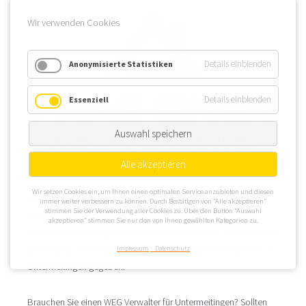
Wir verwenden Cookies
Details einblenden
Anonymisierte Statistiken
Details einblenden
Essenziell
Auswahl speichern
Alle akzeptieren
Wir setzen Cookies ein, um Ihnen einen optimalen Service anzubieten und diesen
Untermeitingen ist eine Gemeinde im Landkreis Augsburg, wo
immer weiter verbessern zu können. Durch Bestätigen von “Alle akzeptieren”
stimmen Sie der Verwendung aller Cookies zu. Über den Button “Auswahl
sie sich im südöstlichen Teil befindet. Eine WEG Verwaltung
akzeptieren” stimmen Sie nur den von Ihnen gewählten Kategorien zu.
erreicht Untermeitingen über die Bundesstraße 17, die durch den
Ort verläuft. Damit ist eine gute Erreichbarkeit der Immobilien in
Impressum
Datenschutz
Untermeitingen gegeben.
Brauchen Sie einen WEG Verwalter für Untermeitingen? Sollten