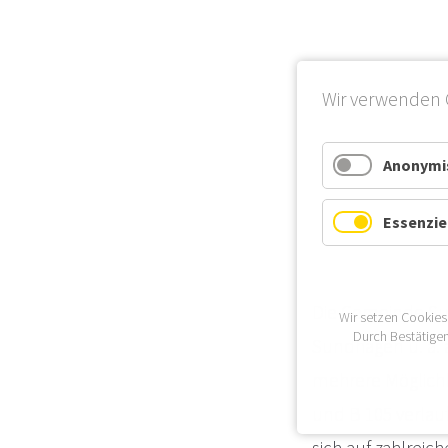
Wir verwenden 
Anonymis
Essenzie
Die Gemeinde Su
Wir setzen Cookies
Durch Bestätigen
Sundhagen u. a. 
mehrere Möglichk
und B 105 verlau