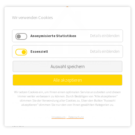
Wir verwenden Cookies
Details einblenden
Anonymisierte Statistiken
Details einblenden
Essenziell
Auswahl speichern
Alle akzeptieren
St. Johann (Württemberg) ist eine zentral im Landkreis Reutlingen
Wir setzen Cookies ein, um Ihnen einen optimalen Service anzubieten und diesen
gelegene Gemeinde. In der Umgebung der Gächinger Lauter,
immer weiter verbessern zu können. Durch Bestätigen von “Alle akzeptieren”
stimmen Sie der Verwendung aller Cookies zu. Über den Button “Auswahl
also im Süden von St. Johann (Württemberg), befinden sich
akzeptieren” stimmen Sie nur den von Ihnen gewählten Kategorien zu.
interessante Immobilien. WEG Verwaltungen sollten von Osten,
über die Bundesstraße B 465, nach St. Johann (Württemberg)
Impressum
Datenschutz
fahren.