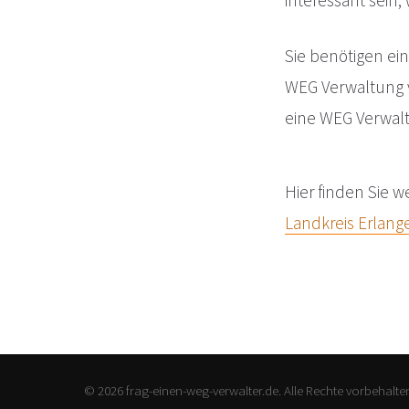
interessant sein
Sie benötigen ei
WEG Verwaltung 
eine WEG Verwal
Hier finden Sie w
Landkreis Erlan
© 2026 frag-einen-weg-verwalter.de. Alle Rechte vorbehalte