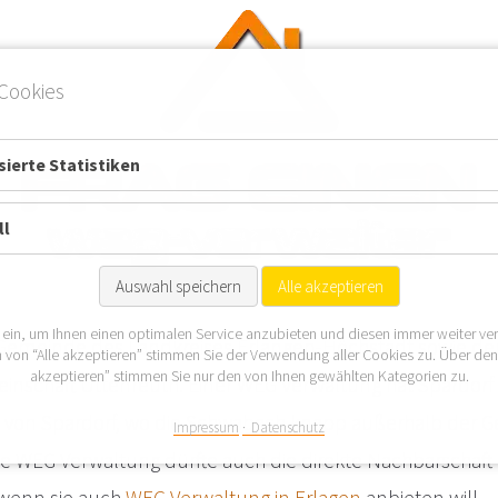
Cookies
ierte Statistiken
ll
Auswahl speichern
Alle akzeptieren
 ein, um Ihnen einen optimalen Service anzubieten und diesen immer weiter ve
e Gemeinde des Landkreises Erlangen-Höchstadt sowie de
 von “Alle akzeptieren” stimmen Sie der Verwendung aller Cookies zu. Über de
akzeptieren” stimmen Sie nur den von Ihnen gewählten Kategorien zu.
nschaft Uttenreuth. Einer WEG Verwaltung hat Spardorf t
von Spardorf, wo die Schwabach knapp außerhalb der Ge
Impressum
Datenschutz
ine WEG Verwaltung dürfte auch die direkte Nachbarschaft