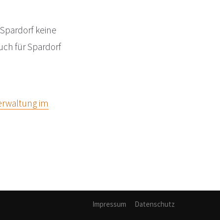
 Spardorf keine
auch für Spardorf
rwaltung im
Impressum
Datenschutz