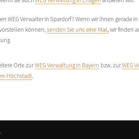
, wenn sie auch
WEG Verwaltung in Erlagen
anbieten will.
nen WEG Verwalter in Spardorf? Wenn wir Ihnen gerade in
vorstellen können,
senden Sie uns eine Mail
, wir finden 
tung.
eitere Orte zur
WEG Verwaltung in Bayern
bzw. zur
WEG Ve
gen-Höchstadt
.
n.