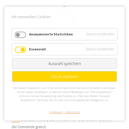
Wir verwenden Cookies
Details einblenden
Anonymisierte Statistiken
Details einblenden
Essenziell
Auswahl speichern
Alle akzeptieren
Die Gemeinde Seukendorf ist am Ostrand des Landkreises Fürth
Wir setzen Cookies ein, um Ihnen einen optimalen Service anzubieten und diesen
befindlich. Eine WEG Verwaltung wird in Seukendorf sicher
immer weiter verbessern zu können. Durch Bestätigen von “Alle akzeptieren”
stimmen Sie der Verwendung aller Cookies zu. Über den Button “Auswahl
hübsche Immobilien finden, wie z. B. Richtung Seukenbach, der
akzeptieren” stimmen Sie nur den von Ihnen gewählten Kategorien zu.
im Westen durch den Ort fließt, oder am Farrnbach. Eine WEG
Verwaltung in Seukendorf wird aber auch
WEG Verwaltung in
Impressum
Datenschutz
Fürth
anbieten wollen, das im Osten von Seukendorf direkt an
die Gemeinde grenzt.