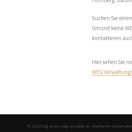
Hornberg. Darun
Suchen Sie eine
Gmünd keine WEG
kontaktieren au
Hier sehen Sie no
WEG Verwaltung i
© 2026 frag-einen-weg-verwalter.de. Alle Rechte vorbehalte