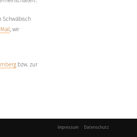
emeinschaften.
n Schwäbisch
e
Mail
, wir
emberg
bzw. zur
Impressum
Datenschutz