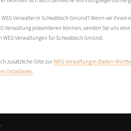
ter befinden sich auch zahlreiche Wohnungseigentümerg
n WEG Verwalter in Schwäbisch Gmünd? Wenn wir Ihnen i
 Verwaltung präsentieren können, senden Sie uns ein
ch WEG Verwaltungen für Schwäbisch Gmünd.
ch zusätzliche Orte zur
WEG Verwaltung in Baden-Württ
m Ostalbkreis
.
n.