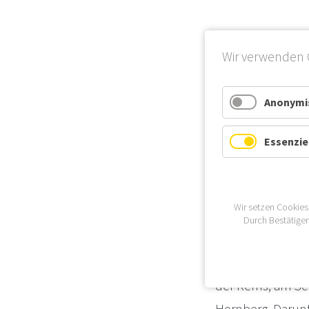
Wir verwenden 
Anonymis
Essenzie
Wir setzen Cookies
Schwäbisch Gmünd
Durch Bestätigen
regionalen WEG 
Verwaltung wird 
der Rems, am Sc