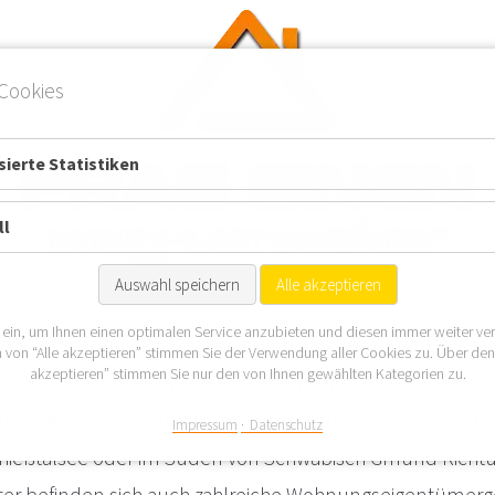
Cookies
ierte Statistiken
ll
Auswahl speichern
Alle akzeptieren
 ein, um Ihnen einen optimalen Service anzubieten und diesen immer weiter ve
 ist mit rund 60.000 Einwohnern eine Größe im Ostalbkre
 von “Alle akzeptieren” stimmen Sie der Verwendung aller Cookies zu. Über de
akzeptieren” stimmen Sie nur den von Ihnen gewählten Kategorien zu.
Verwaltung wird Schwäbisch Gmünd oft noch Gmünd gen
in Schwäbisch Gmünd tolle Immobilien identifizieren könn
Impressum
Datenschutz
hießtalsee oder im Süden von Schwäbisch Gmünd Richtu