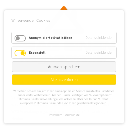
Wir verwenden Cookies
Details einblenden
Anonymisierte Statistiken
Details einblenden
Essenziell
Auswahl speichern
Alle akzeptieren
Rottenburg am Neckar hat über 43.000 Einwohner und ist als
zweitgrößte Stadt im Landkreis Tübingen für eine WEG
Wir setzen Cookies ein, um Ihnen einen optimalen Service anzubieten und diesen
immer weiter verbessern zu können. Durch Bestätigen von “Alle akzeptieren”
Verwaltung ein begehrter Ausgangspunkt. Die Große Kreisstadt
stimmen Sie der Verwendung aller Cookies zu. Über den Button “Auswahl
akzeptieren” stimmen Sie nur den von Ihnen gewählten Kategorien zu.
wird vom Neckar durchflossen und in diesem Umfeld finden
WEG Verwaltungen gut gelegene Immobilien in Rottenburg am
Impressum
Datenschutz
Neckar.