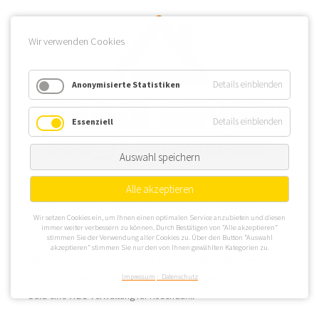
Wir verwenden Cookies
Details einblenden
Anonymisierte Statistiken
Details einblenden
Essenziell
Auswahl speichern
Alle akzeptieren
Rosendahl ist eine Gemeinde im Norden des Landkreises
Wir setzen Cookies ein, um Ihnen einen optimalen Service anzubieten und diesen
Coesfeld. WEG Verwaltungen nutzen Rosendahl, um Immobilien
immer weiter verbessern zu können. Durch Bestätigen von “Alle akzeptieren”
stimmen Sie der Verwendung aller Cookies zu. Über den Button “Auswahl
im westlichen Münsterland zu verwalten.
akzeptieren” stimmen Sie nur den von Ihnen gewählten Kategorien zu.
Eigentümergemeinschaften die Ihre Immobilie nach dem
Wohnungseigentumsgesetz verwaltet haben wollen, finden hier
Impressum
Datenschutz
bald eine WEG Verwaltung für Rosendahl.