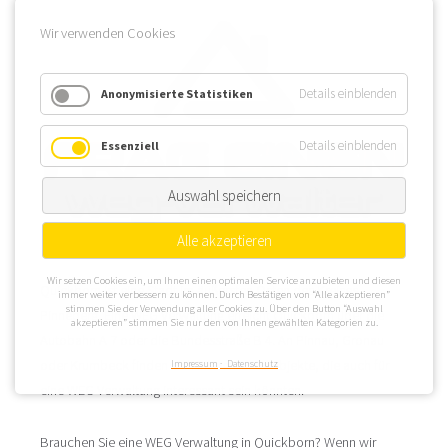
Wir verwenden Cookies
Details einblenden
Anonymisierte Statistiken
Details einblenden
Essenziell
Auswahl speichern
Alle akzeptieren
Wir setzen Cookies ein, um Ihnen einen optimalen Service anzubieten und diesen
Quickborn ist eine Stadt im äußersten Osten des Kreises
immer weiter verbessern zu können. Durch Bestätigen von “Alle akzeptieren”
stimmen Sie der Verwendung aller Cookies zu. Über den Button “Auswahl
Pinneberg. Eine WEG Verwaltung erreicht Quickborn über die
akzeptieren” stimmen Sie nur den von Ihnen gewählten Kategorien zu.
Autobahn A 7 oder die Bundesstraße B 4. An Pinnau, Gronau
oder Krumbeck finden sich interessante Objekte, die auch für
Impressum
Datenschutz
eine WEG Verwaltung interessant sein könnten.
Brauchen Sie eine WEG Verwaltung in Quickborn? Wenn wir