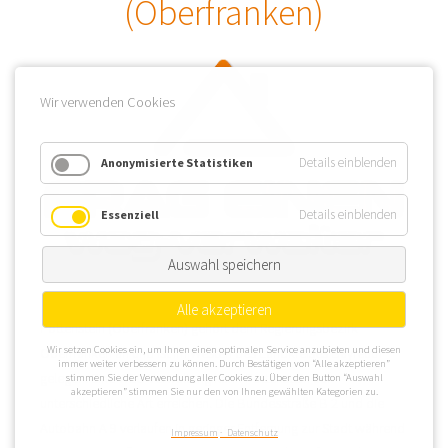
(Oberfranken)
Wir verwenden Cookies
Details einblenden
Anonymisierte Statistiken
Details einblenden
Essenziell
Auswahl speichern
Alle akzeptieren
Pottenstein (Oberfranken) gehört dem Regierungsbezirk
Wir setzen Cookies ein, um Ihnen einen optimalen Service anzubieten und diesen
Oberfranken an und ist im Westen des Landkreises Bayreuth
immer weiter verbessern zu können. Durch Bestätigen von “Alle akzeptieren”
gelegen. Eine WEG Verwaltung kann Pottenstein auf
stimmen Sie der Verwendung aller Cookies zu. Über den Button “Auswahl
akzeptieren” stimmen Sie nur den von Ihnen gewählten Kategorien zu.
unterschiedliche Art erreichen. Die Bundesstraße B 2 und die
Autobahn A 9 verlaufen in geringer Entfernung zur Stadt während
Impressum
Datenschutz