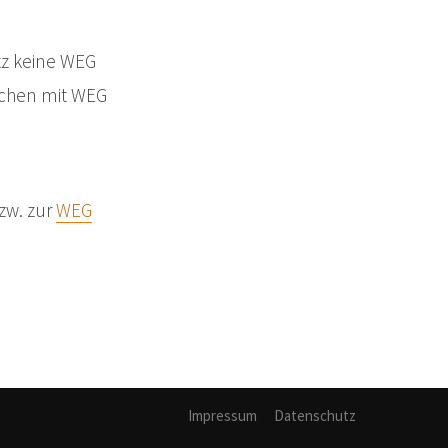
itz keine WEG
rechen mit WEG
zw. zur
WEG
Impressum
Datenschutz