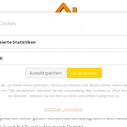
Cookies
ierte Statistiken
ll
Auswahl speichern
Alle akzeptieren
 ein, um Ihnen einen optimalen Service anzubieten und diesen immer weiter ve
Stadt im Landkreis Bayreuth. Sie ist für die WEG Verwaltung
 von “Alle akzeptieren” stimmen Sie der Verwendung aller Cookies zu. Über de
akzeptieren” stimmen Sie nur den von Ihnen gewählten Kategorien zu.
hnern größte Stadt des Landkreises ist. Pegnitz hat für 
 Immobiliensektor mit gut 14.000 Bewohnern. Dazu profit
Impressum
Datenschutz
gnitz von einer guten Verkehrsanbindung, denn die Auto