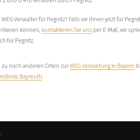
2 und B 470 verlaufen durch Pegnitz.
WEG Verwalter für Pegnitz? Falls wir Ihnen jetzt für Pegn
entieren können,
kontaktieren Sie uns
per E-Mail, wir sp
h für Pegnitz.
e zu noch anderen Orten zur
WEG Verwaltung in Bayern
b
ndkreis Bayreuth
.
n.