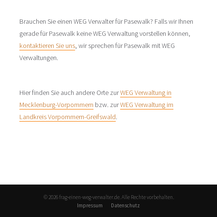
Brauchen Sie einen WEG Verwalter für Pasewalk? Falls wir Ihnen
gerade für Pasewalk keine WEG Verwaltung vorstellen können,
kontaktieren Sie uns
, wir sprechen für Pasewalk mit WEG
Verwaltungen.
Hier finden Sie auch andere Orte zur
WEG Verwaltung in
Mecklenburg-Vorpommern
bzw. zur
WEG Verwaltung im
Landkreis Vorpommern-Greifswald
.
© 2026 frag-einen-weg-verwalter.de. Alle Rechte vorbehalten.
Impressum
Datenschutz