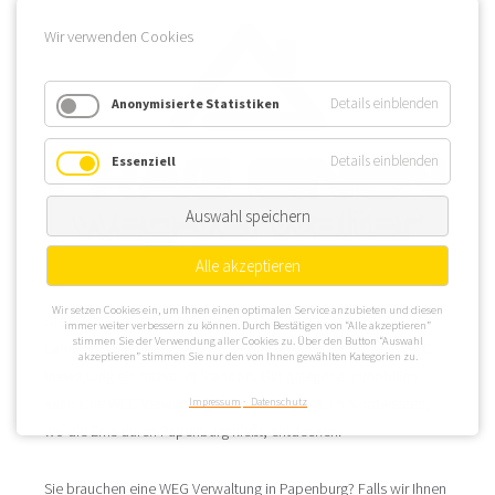
Wir verwenden Cookies
Details einblenden
Anonymisierte Statistiken
Details einblenden
Essenziell
Auswahl speichern
Alle akzeptieren
Wir setzen Cookies ein, um Ihnen einen optimalen Service anzubieten und diesen
Die Stadt Papenburg befindet sich am Nordrand des
immer weiter verbessern zu können. Durch Bestätigen von “Alle akzeptieren”
stimmen Sie der Verwendung aller Cookies zu. Über den Button “Auswahl
Landkreises Emsland. Mit gut 37.000 Einwohnern für eine WEG
akzeptieren” stimmen Sie nur den von Ihnen gewählten Kategorien zu.
Verwaltung ein reizvoller Standort. Gut gelegene Immobilien
kann eine WEG Verwaltung in Papenburg u. a. im Nordwesten,
Impressum
Datenschutz
wo die Ems durch Papenburg fließt, entdecken.
Sie brauchen eine WEG Verwaltung in Papenburg? Falls wir Ihnen