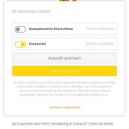
Wir verwenden Cookies
Details einblenden
Anonymisierte Statistiken
Details einblenden
Essenziell
Auswahl speichern
Alle akzeptieren
Die Gemeinde Ostrach ist am Südostrand des Landkreises
Sigmaringen gelegen, womit sie einer WEG Verwaltung in Ostrach
Wir setzen Cookies ein, um Ihnen einen optimalen Service anzubieten und diesen
die Möglichkeit eröffnet, auch im Landkreis Ravensburg
immer weiter verbessern zu können. Durch Bestätigen von “Alle akzeptieren”
stimmen Sie der Verwendung aller Cookies zu. Über den Button “Auswahl
Immobilien zu verwalten. An Ostrach sowie am Lausheimer
akzeptieren” stimmen Sie nur den von Ihnen gewählten Kategorien zu.
Weiher, der im Nordwesten von Ostrach liegt, gibt es tolle
Impressum
Datenschutz
Immobilien zu entdecken.
Sie brauchen eine WEG Verwaltung in Ostrach? Wenn wir Ihnen