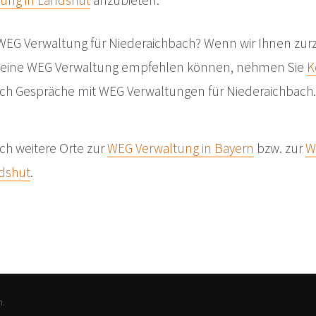
ung in Landshut
anzubieten.
WEG Verwaltung für Niederaichbach? Wenn wir Ihnen zurze
keine WEG Verwaltung empfehlen können, nehmen Sie
K
auch Gespräche mit WEG Verwaltungen für Niederaichbach.
ch weitere Orte zur
WEG Verwaltung in Bayern
bzw. zur
W
ndshut
.
n.