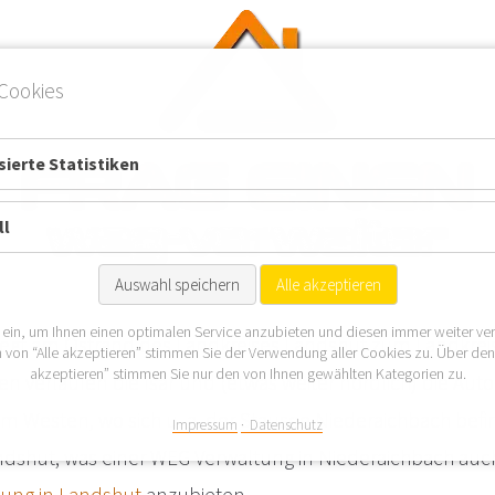
Cookies
ierte Statistiken
ll
Auswahl speichern
Alle akzeptieren
 ein, um Ihnen einen optimalen Service anzubieten und diesen immer weiter ve
iegt am Ostrand des Landkreises Landshut zum Landkreis
 von “Alle akzeptieren” stimmen Sie der Verwendung aller Cookies zu. Über de
akzeptieren” stimmen Sie nur den von Ihnen gewählten Kategorien zu.
n verlaufen die Isar und (etwas weiter nördlich) die Aut
m Westen, wo sich u. a. der Stausee Niederaichbach befin
Impressum
Datenschutz
shut, was einer WEG Verwaltung in Niederaichbach auch