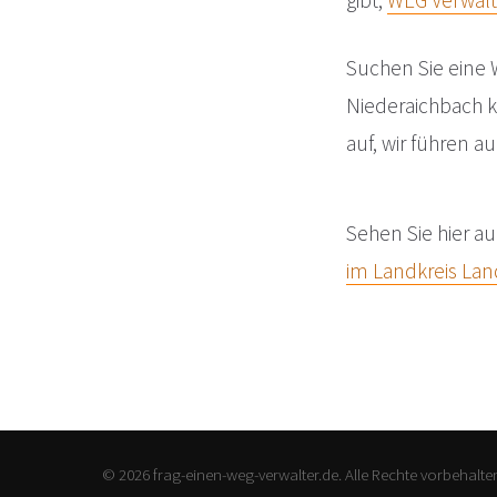
gibt,
WEG Verwalt
Suchen Sie eine 
Niederaichbach 
auf, wir führen 
Sehen Sie hier au
im Landkreis La
© 2026 frag-einen-weg-verwalter.de. Alle Rechte vorbehalte