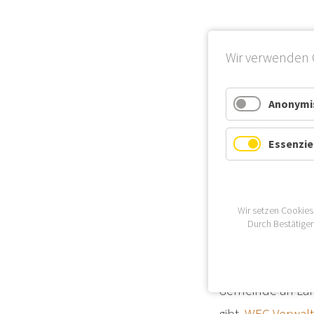
Wir verwenden 
Anonymis
Essenzie
Wir setzen Cookies
Niederaichbach l
Durch Bestätigen
Landau. Im Norde
Niederaichbach. I
Gemeinde an Land