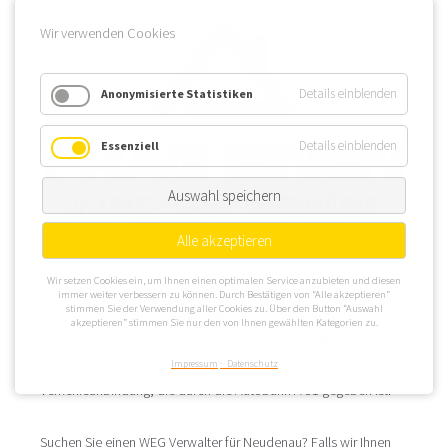
Wir verwenden Cookies
Details einblenden
Anonymisierte Statistiken
Details einblenden
Essenziell
Auswahl speichern
Alle akzeptieren
Wir setzen Cookies ein, um Ihnen einen optimalen Service anzubieten und diesen
Neudenau ist eine Stadt, die am Nordrand des Landkreises
immer weiter verbessern zu können. Durch Bestätigen von “Alle akzeptieren”
stimmen Sie der Verwendung aller Cookies zu. Über den Button “Auswahl
Heilbronn liegt. WEG Verwaltungen finden in Neudenau schöne
akzeptieren” stimmen Sie nur den von Ihnen gewählten Kategorien zu.
Immobilien an der Jagst, die durch Neudenau fließt. Positiv für
eine WEG Verwaltung in Neudenau ist die schnelle
Impressum
Datenschutz
Verkehrsanbindung, die durch die Autobahn A 81 gegeben ist.
Suchen Sie einen WEG Verwalter für Neudenau? Falls wir Ihnen