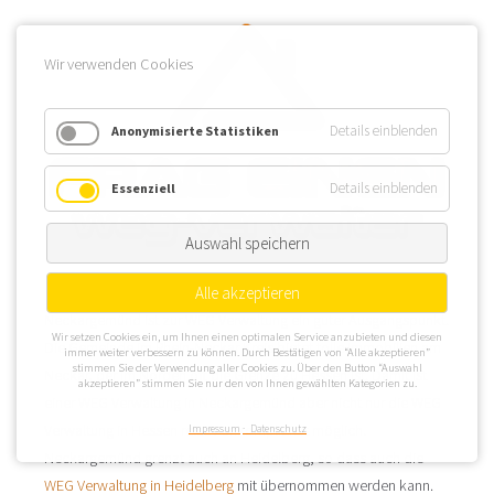
Wir verwenden Cookies
Details einblenden
Anonymisierte Statistiken
Details einblenden
Essenziell
Auswahl speichern
Alle akzeptieren
Neckargemünd ist zur WEG Verwaltung ein guter Ausgangspunkt.
Wir setzen Cookies ein, um Ihnen einen optimalen Service anzubieten und diesen
Die Gemeinde im Rhein-Neckar Kreis bietet tolle Immobilien am
immer weiter verbessern zu können. Durch Bestätigen von “Alle akzeptieren”
stimmen Sie der Verwendung aller Cookies zu. Über den Button “Auswahl
Neckar, der im Norden oft die Grenze zu Hessen ist. Damit ist
akzeptieren” stimmen Sie nur den von Ihnen gewählten Kategorien zu.
einer WEG Verwaltung in Neckargemünd aber nicht nur die WEG
Verwaltung in Hessen relativ unkompliziert möglich.
Impressum
Datenschutz
Neckargemünd grenzt auch an Heidelberg, so dass auch die
WEG Verwaltung in Heidelberg
mit übernommen werden kann.