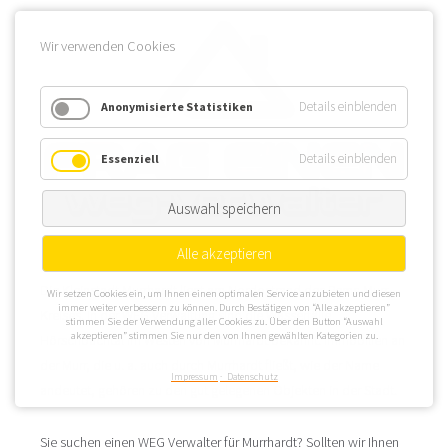
Wir verwenden Cookies
Details einblenden
Anonymisierte Statistiken
Details einblenden
Essenziell
Auswahl speichern
Alle akzeptieren
Die Kleinstadt Murrhardt liegt am Nordostrand des Rems-Murr-
Wir setzen Cookies ein, um Ihnen einen optimalen Service anzubieten und diesen
immer weiter verbessern zu können. Durch Bestätigen von “Alle akzeptieren”
Kreises. In der WEG Verwaltung sind die Wasserfälle
stimmen Sie der Verwendung aller Cookies zu. Über den Button “Auswahl
akzeptieren” stimmen Sie nur den von Ihnen gewählten Kategorien zu.
Hörschbachtal im Westen von Murrhardt bekannt. Immobilien an
der Murr, die u. a. auch durch Murrhardt fließt, wie der Name
Impressum
Datenschutz
andeutet, gehören zu den gut gelegenen Objekten in der Stadt.
Sie suchen einen WEG Verwalter für Murrhardt? Sollten wir Ihnen