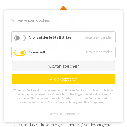
Wir verwenden Cookies
Details einblenden
Anonymisierte Statistiken
Details einblenden
Essenziell
Auswahl speichern
Alle akzeptieren
Die amtsangehörige Stadt Müllrose befindet sich am Nordrand
des Landkreises Oder-Spree. Mit knapp 5.000 Einwohnern ein
Wir setzen Cookies ein, um Ihnen einen optimalen Service anzubieten und diesen
immer weiter verbessern zu können. Durch Bestätigen von “Alle akzeptieren”
überschaubarer Standort für eine WEG Verwaltung. Müllrose hat
stimmen Sie der Verwendung aller Cookies zu. Über den Button “Auswahl
akzeptieren” stimmen Sie nur den von Ihnen gewählten Kategorien zu.
gute Lagen für Immobilien, wie die am Kleinen und Großen
Müllroser See. Dazu ergibt sich für eine in Müllrose tätige WEG
Impressum
Datenschutz
Verwaltung die Gelegenheit zur
WEG Verwaltung in Frankfurt
(Oder)
, an das Müllrose im eigenen Norden / Nordosten grenzt.