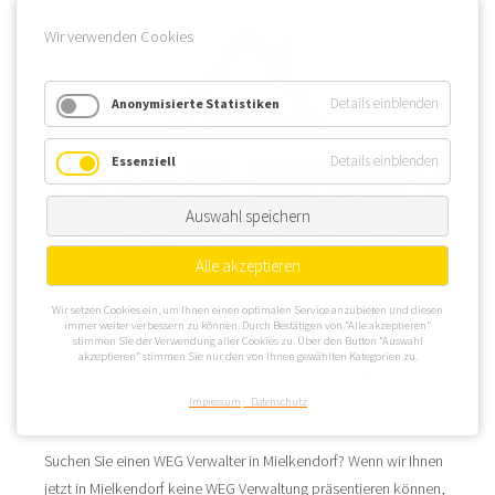
Wir verwenden Cookies
Details einblenden
Anonymisierte Statistiken
Details einblenden
Essenziell
Auswahl speichern
Alle akzeptieren
Wir setzen Cookies ein, um Ihnen einen optimalen Service anzubieten und diesen
Die Gemeinde Mielkendorf liegt im Kreis Rendsburg-Eckernförde
immer weiter verbessern zu können. Durch Bestätigen von “Alle akzeptieren”
stimmen Sie der Verwendung aller Cookies zu. Über den Button “Auswahl
direkt benachbart zu Kiel. Das ist für eine Mielkendorfer WEG
akzeptieren” stimmen Sie nur den von Ihnen gewählten Kategorien zu.
Verwaltung nicht uninteressant, da somit auch die
WEG
Verwaltung in Kiel
mit angeboten werden könnte.
Impressum
Datenschutz
Suchen Sie einen WEG Verwalter in Mielkendorf? Wenn wir Ihnen
jetzt in Mielkendorf keine WEG Verwaltung präsentieren können,