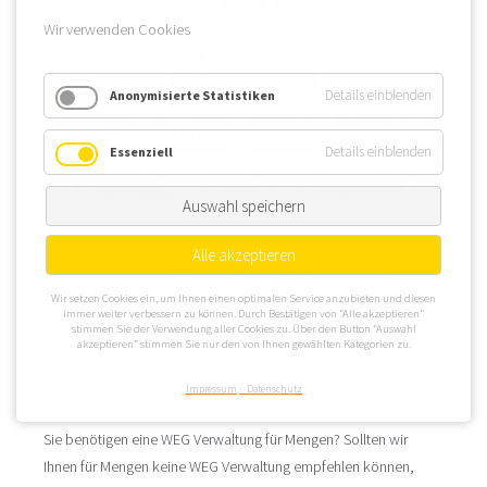
Wir verwenden Cookies
Details einblenden
Anonymisierte Statistiken
Details einblenden
Essenziell
Auswahl speichern
Alle akzeptieren
Mengen wird in der WEG Verwaltung auch Fuhrmannsstadt
Wir setzen Cookies ein, um Ihnen einen optimalen Service anzubieten und diesen
genannt. Die Stadt bietet viele gut gelegene Immobilien, die auch
immer weiter verbessern zu können. Durch Bestätigen von “Alle akzeptieren”
zur WEG Verwaltung geeignet sein könnten. Objekte im Norden,
stimmen Sie der Verwendung aller Cookies zu. Über den Button “Auswahl
akzeptieren” stimmen Sie nur den von Ihnen gewählten Kategorien zu.
wo die Donau fließt, im Südwesten, Richtung Ablach oder im
Süden, wo die Ostrach durch Mengen verläuft, sind gut gelegen.
Impressum
Datenschutz
Sie benötigen eine WEG Verwaltung für Mengen? Sollten wir
Ihnen für Mengen keine WEG Verwaltung empfehlen können,