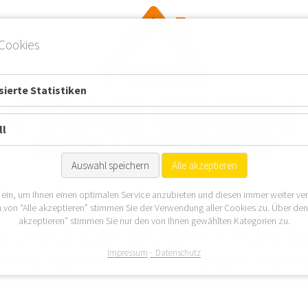
Cookies
ierte Statistiken
ll
Auswahl speichern
Alle akzeptieren
 ein, um Ihnen einen optimalen Service anzubieten und diesen immer weiter ve
 von “Alle akzeptieren” stimmen Sie der Verwendung aller Cookies zu. Über de
st eine Stadt im Süden des Landkreises Main-Spessart, wo
akzeptieren” stimmen Sie nur den von Ihnen gewählten Kategorien zu.
ut erreichbar ist, denn die Autobahn A 3 und die Bundes
Impressum
Datenschutz
G Verwaltung schnell zu den Wohnungseigentümergemei