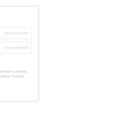
Details einblenden
Details einblenden
rbessern zu können.
n Button “Auswahl
 sie für eine
straße B 8
nschaften in