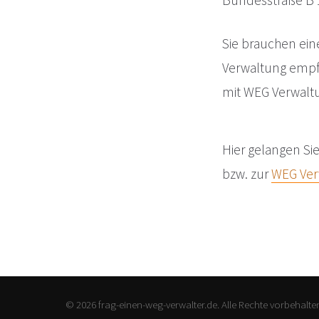
Bundesstraße B 19
Sie brauchen ein
Verwaltung emp
mit WEG Verwalt
Hier gelangen Si
bzw. zur
WEG Ver
© 2026 frag-einen-weg-verwalter.de. Alle Rechte vorbehalte