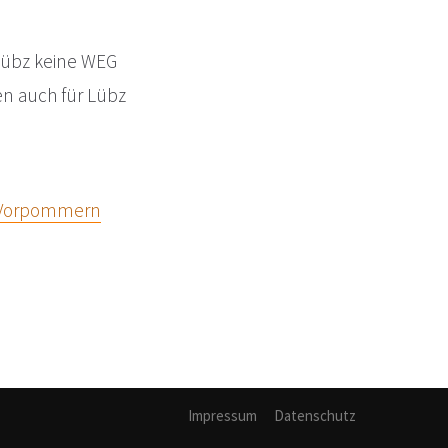
 Lübz keine WEG
ren auch für Lübz
-Vorpommern
Impressum
Datenschutz