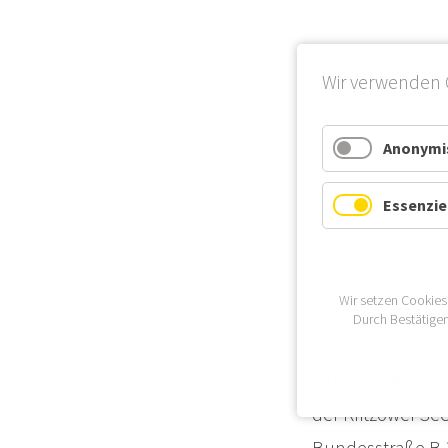
Wir verwenden 
Anonymis
Essenzie
Wir setzen Cookies
Die Kleinstadt L
Durch Bestätigen
Verwaltung sollt
angrenzt. Altern
der Kritzower Se