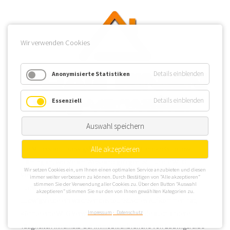
Wir verwenden Cookies
Details einblenden
Anonymisierte Statistiken
Details einblenden
Essenziell
Auswahl speichern
Alle akzeptieren
Die Mittelstadt Ludwigsfelde gehört dem Landkreis Teltow-
Fläming an, wo sie am Westrand gelegen ist. Für die WEG
Wir setzen Cookies ein, um Ihnen einen optimalen Service anzubieten und diesen
Verwaltung interessant sind die Lagen im Westen von
immer weiter verbessern zu können. Durch Bestätigen von “Alle akzeptieren”
stimmen Sie der Verwendung aller Cookies zu. Über den Button “Auswahl
Ludwigsfelde Richtung Siethener See und Gröbener See. Da
akzeptieren” stimmen Sie nur den von Ihnen gewählten Kategorien zu.
Ludwigsfelde ein wachsendes touristisches Aufkommen hat,
könnte eine WEG Verwaltung in Ludwigsfelde auch andere
Impressum
Datenschutz
Tätigkeiten innerhalb der Immobilienbranche von Ludwigsfelde