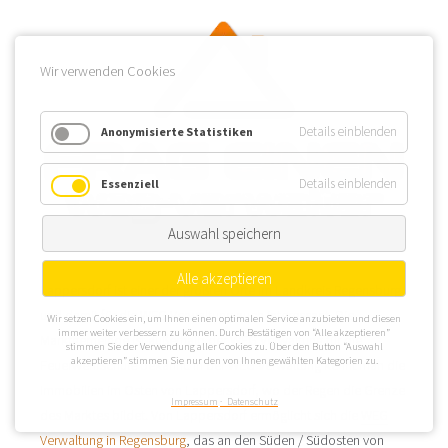
Wir verwenden Cookies
Details einblenden
Anonymisierte Statistiken
Details einblenden
Essenziell
Auswahl speichern
Alle akzeptieren
Lappersdorf ist einer der größten Orte im Landkreis Regensburg
und damit für die WEG Verwaltung auch interessant. Die
Wir setzen Cookies ein, um Ihnen einen optimalen Service anzubieten und diesen
immer weiter verbessern zu können. Durch Bestätigen von “Alle akzeptieren”
Marktgemeinde ist außerhalb der WEG Verwaltung für die
stimmen Sie der Verwendung aller Cookies zu. Über den Button “Auswahl
akzeptieren” stimmen Sie nur den von Ihnen gewählten Kategorien zu.
Feuerwehrschule bekannt. In der WEG Verwaltung kennt man die
Immobilien im Osten von Lappersdorf, wo der Regen die Grenze
Impressum
Datenschutz
des Marktes bildet. Von Lappersdorf ermöglicht sich die
WEG
Verwaltung in Regensburg
, das an den Süden / Südosten von