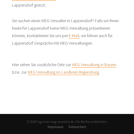
Lappersdorf grenzt.
Sie suchen einen WEG Verwalter in Lappersdorf? Falls wir Ihnen
heute für Lappersdorf keine WEG Verwaltung präsentieren
können, kontaktieren Sie uns per
E-Mail
, wir führen auch für
Lappersdorf Gespräche mit WEG Verwaltungen.
Hier sehen Sie zusätzliche Orte zur
WEG Verwaltung in Bayern
bzw. zur
WEG Verwaltung im Landkreis Regensburg
.
© 2026 frag-einen-weg-verwalter.de. Alle Rechte vorbehalten.
Impressum
Datenschutz