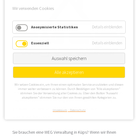
Wir verwenden Cookies
Details einblenden
Anonymisierte Statistiken
Details einblenden
Essenziell
Auswahl speichern
Alle akzeptieren
Im Landkreis Kronach liegt Küps in der Südspitze. Über die
Wir setzen Cookies ein, um Ihnen einen optimalen Service anzubieten und diesen
Bundesstraßen B 173 und B 303 kann eine WEG Verwaltung die
immer weiter verbessern zu können. Durch Bestätigen von “Alle akzeptieren”
Immobilien in Küps gut erreichen. In den Ortsteilen von Küps wie
stimmen Sie der Verwendung aller Cookies zu. Über den Button “Auswahl
akzeptieren” stimmen Sie nur den von Ihnen gewählten Kategorien zu.
Eckertsruh oder Hummenberg kann eine WEG Verwaltung
genauso interessante Immobilien entdecken wie in
Impressum
Datenschutz
Oberlangenstadt oder in Tüschnitz.
Sie brauchen eine WEG Verwaltung in Küps? Wenn wir Ihnen