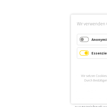
Wir verwenden 
Anonymis
Essenzie
Die Gemeinde Kro
Wir setzen Cookies
Durch Bestätigen
Kreisgebietes. A
Schleswig Kropp
Beliebtheit der 