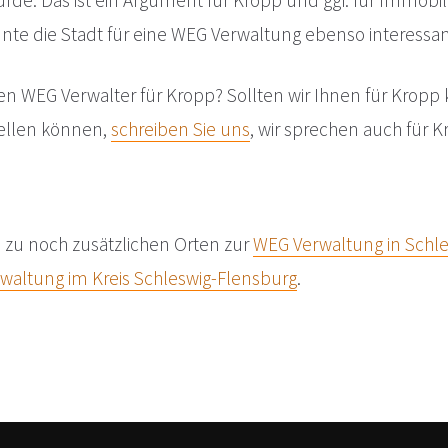
rde. Das ist ein Argument für Kropp und ggf. für Immobi
nte die Stadt für eine WEG Verwaltung ebenso interessan
en WEG Verwalter für Kropp? Sollten wir Ihnen für Kropp
tellen können,
schreiben Sie uns
, wir sprechen auch für 
e zu noch zusätzlichen Orten zur
WEG Verwaltung in Schle
waltung im Kreis Schleswig-Flensburg
.