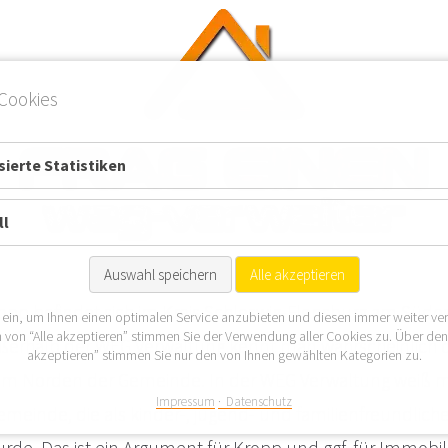
Cookies
ierte Statistiken
ll
Auswahl speichern
Alle akzeptieren
pp befindet sich im Kreis Schleswig-Flensburg am Südo
 ein, um Ihnen einen optimalen Service anzubieten und diesen immer weiter ve
 von “Alle akzeptieren” stimmen Sie der Verwendung aller Cookies zu. Über de
ußerhalb der WEG Verwaltung kennt man wahrscheinlich 
akzeptieren” stimmen Sie nur den von Ihnen gewählten Kategorien zu.
 im Norden der Gemeinde. In der WEG Verwaltung weiß 
Impressum
Datenschutz
Gemeinde, die als kinder-, jugend- und familienfreundlic