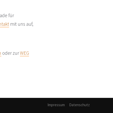
ade für
ntakt
mit uns auf,
n
oder zur
WEG
Impressum
Datenschutz