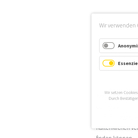
Wir verwenden 
Anonymis
Essenzie
Wir setzen Cookies
Kaltenkirchen is
Durch Bestätigen
den Kreis Pinneb
in tollen Lagen, 
Kaltenkirchen ve