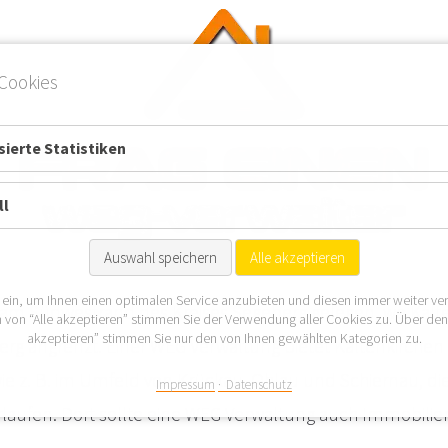
Cookies
ierte Statistiken
ll
Auswahl speichern
Alle akzeptieren
 ein, um Ihnen einen optimalen Service anzubieten und diesen immer weiter ve
t am Südwestrand des Kreises Segeberg gelegen, wo Kalte
 von “Alle akzeptieren” stimmen Sie der Verwendung aller Cookies zu. Über de
akzeptieren” stimmen Sie nur den von Ihnen gewählten Kategorien zu.
erg angrenzt. Einer WEG Verwaltung bietet Kaltenkirche
wie z. B. im Umfeld von Krückau, Ohlau und Schiernau, di
Impressum
Datenschutz
rlaufen. Dort sollte eine WEG Verwaltung auch Immobilie