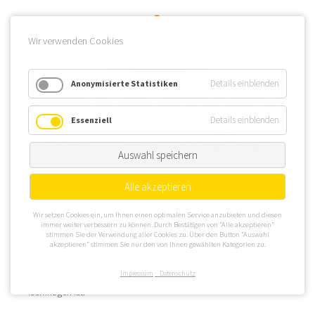
Wir verwenden Cookies
Details einblenden
Anonymisierte Statistiken
Details einblenden
Essenziell
Auswahl speichern
Alle akzeptieren
Isernhagen ist in der WEG Verwaltung eine längst beachtete
Wir setzen Cookies ein, um Ihnen einen optimalen Service anzubieten und diesen
Gemeinde, denn sie gilt als eine der wohlhabendsten
immer weiter verbessern zu können. Durch Bestätigen von “Alle akzeptieren”
stimmen Sie der Verwendung aller Cookies zu. Über den Button “Auswahl
Gemeinden in ganz Niedersachsen. Mit tollen Immobilien an
akzeptieren” stimmen Sie nur den von Ihnen gewählten Kategorien zu.
Edder, Flöth und Wietze bietet sich ein guter Standort auch zur
WEG Verwaltung in Hannover
, das ein südlicher Nachbar von
Impressum
Datenschutz
Isernhagen ist.