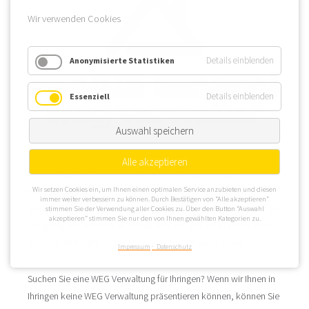
Wir verwenden Cookies
Details einblenden
Anonymisierte Statistiken
Details einblenden
Essenziell
Auswahl speichern
Alle akzeptieren
Ihringen liegt im Nordwesten des Landkreises Breisgau-
Wir setzen Cookies ein, um Ihnen einen optimalen Service anzubieten und diesen
Hochschwarzwald. WEG Verwaltungen in Ihringen können
immer weiter verbessern zu können. Durch Bestätigen von “Alle akzeptieren”
zwischen den Gemeindeteilen Ihringen und Wasenweiler wählen.
stimmen Sie der Verwendung aller Cookies zu. Über den Button “Auswahl
akzeptieren” stimmen Sie nur den von Ihnen gewählten Kategorien zu.
Gut gelegene Immobilien finden sich am Riedkanal (Murr) oder
auch am Mühlbächle, die jeweils durch Ihringen fließen.
Impressum
Datenschutz
Suchen Sie eine WEG Verwaltung für Ihringen? Wenn wir Ihnen in
Ihringen keine WEG Verwaltung präsentieren können, können Sie