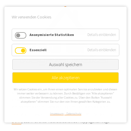
Wir verwenden Cookies
Details einblenden
Anonymisierte Statistiken
Details einblenden
Essenziell
Auswahl speichern
Alle akzeptieren
Hoppegarten ist für die WEG Verwaltung ein guter wie gut
Wir setzen Cookies ein, um Ihnen einen optimalen Service anzubieten und diesen
gelegener Standort. Mit ca. 17.000 Einwohnern wird eine WEG
immer weiter verbessern zu können. Durch Bestätigen von “Alle akzeptieren”
stimmen Sie der Verwendung aller Cookies zu. Über den Button “Auswahl
Verwaltung in Hoppegarten einige Eigentümergemeinschaften
akzeptieren” stimmen Sie nur den von Ihnen gewählten Kategorien zu.
adressieren können. Dank der Lage im Landkreis Märkisch-
Oderland ermöglicht Hoppegarten auch die
WEG Verwaltung in
Impressum
Datenschutz
Berlin
, das in direkter Nachbarschaft zu Hoppegarten liegt.