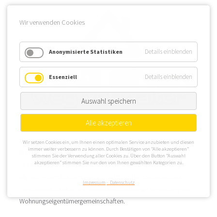
Wir verwenden Cookies
Details einblenden
Anonymisierte Statistiken
Details einblenden
Essenziell
Auswahl speichern
Alle akzeptieren
Für eine WEG Verwaltung ist Hebertshausen ein interessanter
Wir setzen Cookies ein, um Ihnen einen optimalen Service anzubieten und diesen
immer weiter verbessern zu können. Durch Bestätigen von “Alle akzeptieren”
Standort. Schöne Immobilien an Würm oder an Amper, die durch
stimmen Sie der Verwendung aller Cookies zu. Über den Button “Auswahl
akzeptieren” stimmen Sie nur den von Ihnen gewählten Kategorien zu.
Hebertshausen verlaufen könnten sich zur WEG Verwaltung
eignen. Hebertshausen grenzt zudem an die Kreisstadt des
Impressum
Datenschutz
Landkreises Dachau und erleichtert die dortige Verwaltung von
Wohnungseigentümergemeinschaften.