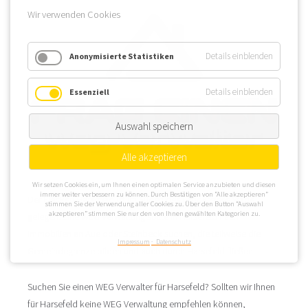
Wir verwenden Cookies
Details einblenden
Anonymisierte Statistiken
Details einblenden
Essenziell
Auswahl speichern
Alle akzeptieren
Wir setzen Cookies ein, um Ihnen einen optimalen Service anzubieten und diesen
immer weiter verbessern zu können. Durch Bestätigen von “Alle akzeptieren”
Der Flecken Harsefeld ist im Süden des Landkreises Stade
stimmen Sie der Verwendung aller Cookies zu. Über den Button “Auswahl
akzeptieren” stimmen Sie nur den von Ihnen gewählten Kategorien zu.
gelegen. Eine WEG Verwaltung sollte in Harsefeld nach
Immobilien an Aue oder Steinbeck suchen, die teilweise die
Impressum
Datenschutz
Gemeindegrenze bilden und auch durch Harsefeld fließen.
Suchen Sie einen WEG Verwalter für Harsefeld? Sollten wir Ihnen
für Harsefeld keine WEG Verwaltung empfehlen können,