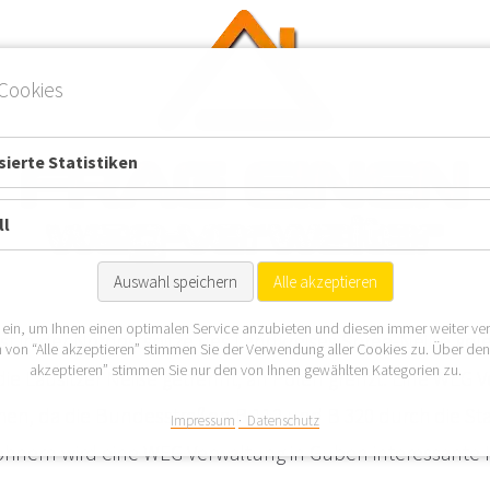
Cookies
ierte Statistiken
ll
Auswahl speichern
Alle akzeptieren
 ein, um Ihnen einen optimalen Service anzubieten und diesen immer weiter ve
ist in der Nordostspitze des Landkreises Spree-Neiße ge
 von “Alle akzeptieren” stimmen Sie der Verwendung aller Cookies zu. Über de
akzeptieren” stimmen Sie nur den von Ihnen gewählten Kategorien zu.
die Lausitzer Neiße getrennt, an Polen grenzt. Eine WEG
hen, da die Bundesstraßen B 112 und B 320 durch die Sta
Impressum
Datenschutz
hnern wird eine WEG Verwaltung in Guben interessante