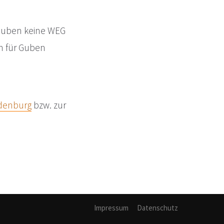
 Guben keine WEG
en für Guben
ndenburg
bzw. zur
Impressum
Datenschutz