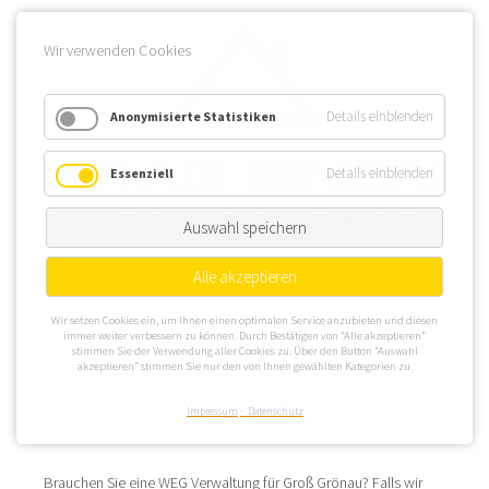
Wir verwenden Cookies
Details einblenden
Anonymisierte Statistiken
Details einblenden
Essenziell
Auswahl speichern
Alle akzeptieren
Groß Grönau ist die nördlichste Gemeinde im Kreis Herzogtum
Wir setzen Cookies ein, um Ihnen einen optimalen Service anzubieten und diesen
immer weiter verbessern zu können. Durch Bestätigen von “Alle akzeptieren”
Lauenburg. Das ist für die WEG Verwaltung von Interesse, da die
stimmen Sie der Verwendung aller Cookies zu. Über den Button “Auswahl
akzeptieren” stimmen Sie nur den von Ihnen gewählten Kategorien zu.
Lage die Möglichkeit zur
WEG Verwaltung in Lübeck
eröffnet,
das im Norden / Nordosten von Groß Grönau gelegen an die
Impressum
Datenschutz
Gemeinde angrenzt.
Brauchen Sie eine WEG Verwaltung für Groß Grönau? Falls wir