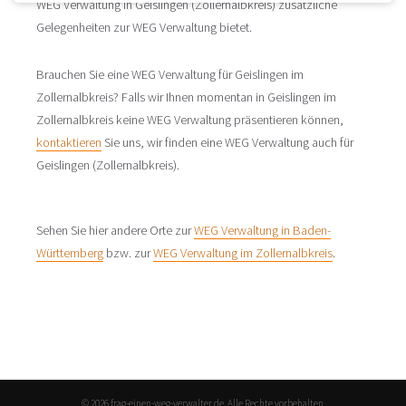
WEG Verwaltung in Geislingen (Zollernalbkreis) zusätzliche
Gelegenheiten zur WEG Verwaltung bietet.
Brauchen Sie eine WEG Verwaltung für Geislingen im
Zollernalbkreis? Falls wir Ihnen momentan in Geislingen im
Zollernalbkreis keine WEG Verwaltung präsentieren können,
kontaktieren
Sie uns, wir finden eine WEG Verwaltung auch für
Geislingen (Zollernalbkreis).
Sehen Sie hier andere Orte zur
WEG Verwaltung in Baden-
Württemberg
bzw. zur
WEG Verwaltung im Zollernalbkreis
.
© 2026 frag-einen-weg-verwalter.de. Alle Rechte vorbehalten.