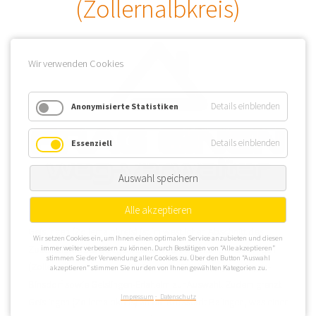
(Zollernalbkreis)
Wir verwenden Cookies
Details einblenden
Anonymisierte Statistiken
Details einblenden
Essenziell
Auswahl speichern
Alle akzeptieren
Geislingen (Zollernalbkreis) ist im westlichen Abschnitt des
Wir setzen Cookies ein, um Ihnen einen optimalen Service anzubieten und diesen
Zollernalbkreises gelegen. Einer WEG Verwaltung in Geislingen
immer weiter verbessern zu können. Durch Bestätigen von “Alle akzeptieren”
stimmen Sie der Verwendung aller Cookies zu. Über den Button “Auswahl
(Zollernalbkreis) stehen die Stadtteile Geislingen, Geislingen-
akzeptieren” stimmen Sie nur den von Ihnen gewählten Kategorien zu.
Binsdorf sowie Geislingen-Erlaheim zur Auswahl. Zudem grenzt
Impressum
Datenschutz
Geislingen (Zollernalbkreis) an die Kreisstadt Balingen, was einer